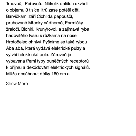
Trnovců,  Peřovců.  Několik dalších akvárií 
o objemu 3 tisíce litrů zase potěší děti. 
Barvičkami září Cichlida papouščí, 
pruhované Mřenky nádherné, Parmičky 
žraločí, Bichiři, Krunýřovci, a zajímavá ryba 
hadovitého tvaru s růžkama na nose 
Hrotočelec ohnivý. Pyšníme se také rybou 
Aba aba, která vydává elektrické pulzy a 
vytváří elektrické pole. Zároveň je 
vybavena třemi typy buněčných receptorů 
k příjmu a dekódování elektrických signálů. 
Může dosáhnout délky 160 cm a…
Show More
Share this event