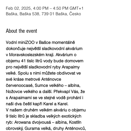
Feb 02, 2025, 4:00 PM – 4:50 PM GMT+1
Baška, Baška 538, 739 01 Baška, Česko
About the event
Vodní miniZOO v Bašce momentálně 
dokončuje největší sladkovodní akvárium 
v Moravskoslezském kraji. Akvárium o 
objemu 41 tisíc litrů vody bude domovem 
pro největší sladkovodní ryby Arapaimy 
velké. Spolu s nimi můžete obdivovat ve 
své kráse metrové Anténovce 
červenoocasé, Sumce velkého – albína, 
Nožovce velkého a další. Překvapí Vás, že 
s Arapaimami se ve stejné vodě prohání i 
naši dva čeští kapři Karel a Karel.
V našem druhém velkém akváriu o objemu 
9 tisíc litrů je skladba velkých exotických 
ryb: Arowana dvojvousá – albina, Kostlín 
obrovský, Gurama velká, druhy Anténovců, 