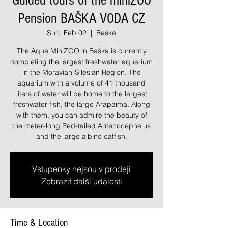
Guided tours of the miniZOO
Pension BAŠKA VODA CZ
Sun, Feb 02
  |  
Baška
The Aqua MiniZOO in Baška is currently
completing the largest freshwater aquarium
in the Moravian-Silesian Region. The
aquarium with a volume of 41 thousand
liters of water will be home to the largest
freshwater fish, the large Arapaima. Along
with them, you can admire the beauty of
the meter-long Red-tailed Antenocephalus
and the large albino catfish.
Vstupenky nejsou v prodeji
Zobrazit další události
Time & Location