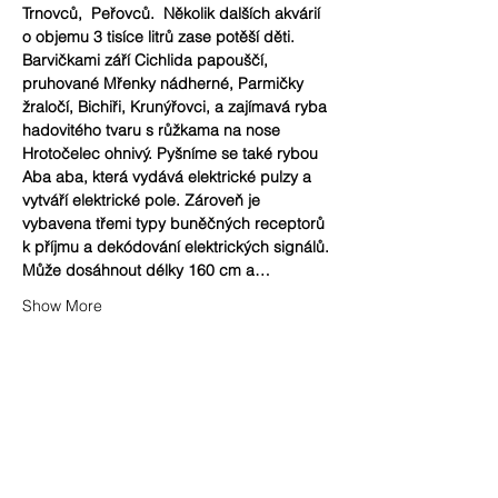
Trnovců,  Peřovců.  Několik dalších akvárií 
o objemu 3 tisíce litrů zase potěší děti. 
Barvičkami září Cichlida papouščí, 
pruhované Mřenky nádherné, Parmičky 
žraločí, Bichiři, Krunýřovci, a zajímavá ryba 
hadovitého tvaru s růžkama na nose 
Hrotočelec ohnivý. Pyšníme se také rybou 
Aba aba, která vydává elektrické pulzy a 
vytváří elektrické pole. Zároveň je 
vybavena třemi typy buněčných receptorů 
k příjmu a dekódování elektrických signálů. 
Může dosáhnout délky 160 cm a…
Show More
Share this event