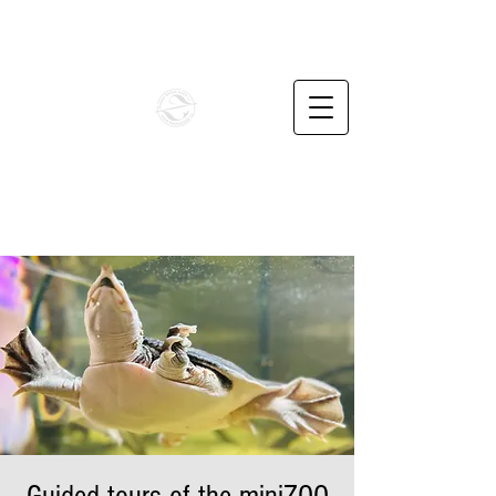
info@penzionbaskavoda.cz
+420732487862
BAŠKA VODA CZ
Unique family apartments in the foothills of the
Beskydy Mountains