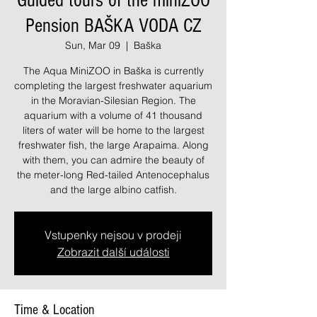
Guided tours of the miniZOO
Pension BAŠKA VODA CZ
Sun, Mar 09
  |  
Baška
The Aqua MiniZOO in Baška is currently
completing the largest freshwater aquarium
in the Moravian-Silesian Region. The
aquarium with a volume of 41 thousand
liters of water will be home to the largest
freshwater fish, the large Arapaima. Along
with them, you can admire the beauty of
the meter-long Red-tailed Antenocephalus
and the large albino catfish.
Vstupenky nejsou v prodeji
Zobrazit další události
Time & Location