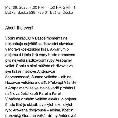
Mar 09, 2025, 4:00 PM – 4:50 PM GMT+1
Baška, Baška 538, 739 01 Baška, Česko
About the event
Vodní miniZOO v Bašce momentálně 
dokončuje největší sladkovodní akvárium 
v Moravskoslezském kraji. Akvárium o 
objemu 41 tisíc litrů vody bude domovem 
pro největší sladkovodní ryby Arapaimy 
velké. Spolu s nimi můžete obdivovat ve 
své kráse metrové Anténovce 
červenoocasé, Sumce velkého – albína, 
Nožovce velkého a další. Překvapí Vás, že 
s Arapaimami se ve stejné vodě prohání i 
naši dva čeští kapři Karel a Karel.
V našem druhém velkém akváriu o objemu 
9 tisíc litrů je skladba velkých exotických 
ryb: Arowana dvojvousá – albina, Kostlín 
obrovský, Gurama velká, druhy Anténovců, 