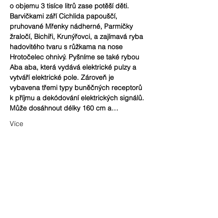
o objemu 3 tisíce litrů zase potěší děti. 
Barvičkami září Cichlida papouščí, 
pruhované Mřenky nádherné, Parmičky 
žraločí, Bichiři, Krunýřovci, a zajímavá ryba 
hadovitého tvaru s růžkama na nose 
Hrotočelec ohnivý. Pyšníme se také rybou 
Aba aba, která vydává elektrické pulzy a 
vytváří elektrické pole. Zároveň je 
vybavena třemi typy buněčných receptorů 
k příjmu a dekódování elektrických signálů. 
Může dosáhnout délky 160 cm a…
Více
Sdílet událost