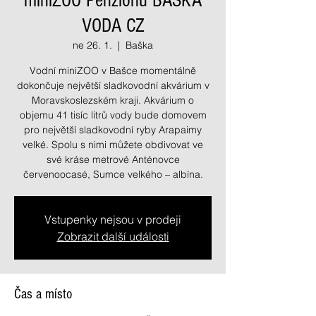
miniZOO Penzionu BAŠKA
VODA CZ
ne 26. 1.
  |  
Baška
Vodní miniZOO v Bašce momentálně
dokončuje největší sladkovodní akvárium v
Moravskoslezském kraji. Akvárium o
objemu 41 tisíc litrů vody bude domovem
pro největší sladkovodní ryby Arapaimy
velké. Spolu s nimi můžete obdivovat ve
své kráse metrové Anténovce
červenoocasé, Sumce velkého – albína.
Vstupenky nejsou v prodeji
Zobrazit další události
Čas a místo