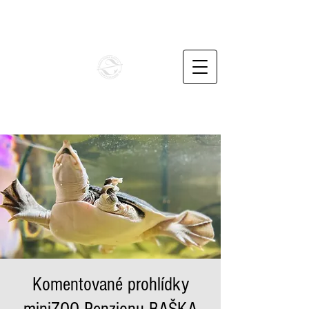
info@penzionbaskavoda.cz
+420732487862
BAŠKA VODA CZ
Unikátní rodinné apartmány v podhůří Beskyd
Komentované prohlídky