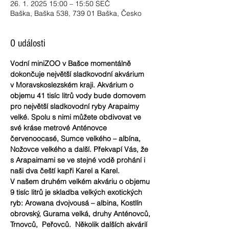
26. 1. 2025 15:00 – 15:50 SEČ
Baška, Baška 538, 739 01 Baška, Česko
O události
Vodní miniZOO v Bašce momentálně 
dokončuje největší sladkovodní akvárium 
v Moravskoslezském kraji. Akvárium o 
objemu 41 tisíc litrů vody bude domovem 
pro největší sladkovodní ryby Arapaimy 
velké. Spolu s nimi můžete obdivovat ve 
své kráse metrové Anténovce 
červenoocasé, Sumce velkého – albína, 
Nožovce velkého a další. Překvapí Vás, že 
s Arapaimami se ve stejné vodě prohání i 
naši dva čeští kapři Karel a Karel.
V našem druhém velkém akváriu o objemu 
9 tisíc litrů je skladba velkých exotických 
ryb: Arowana dvojvousá – albina, Kostlín 
obrovský, Gurama velká, druhy Anténovců, 
Trnovců,  Peřovců.  Několik dalších akvárií 