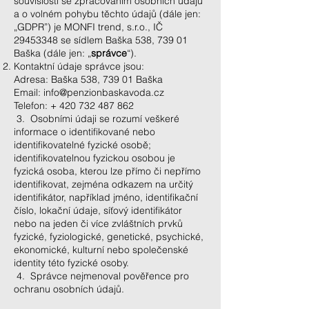
souvislosti se zpracováním osobních údajů
a o volném pohybu těchto údajů (dále jen:
„GDPR”) je MONFI trend, s.r.o., IČ
29453348
se sídlem Baška 538, 739 01
Baška (dále jen: „
správce
“).
Kontaktní údaje správce jsou:
Adresa: Baška 538, 739 01 Baška
Email:
info@penzionbaskavoda.cz
Telefon: +
420 732 487 862
3. Osobními údaji se rozumí veškeré
informace o identifikované nebo
identifikovatelné fyzické osobě;
identifikovatelnou fyzickou osobou je
fyzická osoba, kterou lze přímo či nepřímo
identifikovat, zejména odkazem na určitý
identifikátor, například jméno, identifikační
číslo, lokační údaje, síťový identifikátor
nebo na jeden či více zvláštních prvků
fyzické, fyziologické, genetické, psychické,
ekonomické, kulturní nebo společenské
identity této fyzické osoby.
4. Správce nejmenoval pověřence pro
ochranu osobních údajů.