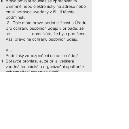
právo odvolat souhlas se zpracováním
písemně nebo elektronicky na adresu nebo
email správce uvedený v čl. III těchto
podmínek.
2. Dále máte právo podat stížnost u Úřadu
pro ochranu osobních údajů v případě, že
se domníváte, že bylo porušeno
Vaší právo na ochranu osobních údajů.
​VII.
Podmínky zabezpečení osobních údajů
Správce prohlašuje, že přijal veškerá
vhodná technická a organizační opatření k
zabezpečení osobních údajů.
Správce přijal technická opatření k
zabezpečení datových úložišť a úložišť
osobních údajů v listinné podobě, zejména
použitím antivirových programů, bezpečné
uložení záloh, bezpečná přístupová hesla
apod.
Správce prohlašuje, že k osobním údajům
mají přístup pouze jím pověřené osoby.
VIII.