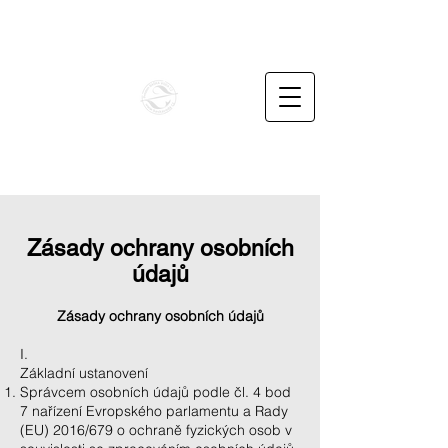
info@penzionbaskavoda.cz
+420732487862
BAŠKA VODA CZ
Unikátní rodinné apartmány v podhůří Beskyd
Zásady ochrany osobních
údajů
Zásady ochrany osobních údajů
I.
Základní ustanovení
Správcem osobních údajů podle čl. 4 bod
7 nařízení Evropského parlamentu a Rady
(EU) 2016/679 o ochraně fyzických osob v