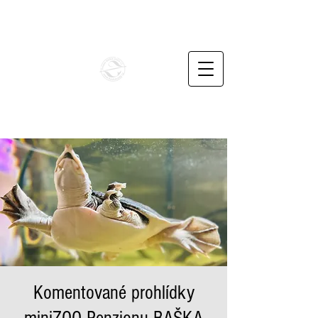
info@penzionbaskavoda.cz
+420732487862
BAŠKA VODA CZ
Unikátní rodinné apartmány v podhůří Beskyd
Komentované prohlídky