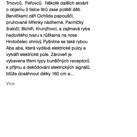
Trnovců,  Peřovců.  Několik dalších akvárií 
o objemu 3 tisíce litrů zase potěší děti. 
Barvičkami září Cichlida papouščí, 
pruhované Mřenky nádherné, Parmičky 
žraločí, Bichiři, Krunýřovci, a zajímavá ryba 
hadovitého tvaru s růžkama na nose 
Hrotočelec ohnivý. Pyšníme se také rybou 
Aba aba, která vydává elektrické pulzy a 
vytváří elektrické pole. Zároveň je 
vybavena třemi typy buněčných receptorů 
k příjmu a dekódování elektrických signálů. 
Může dosáhnout délky 160 cm a…
Více
Sdílet událost