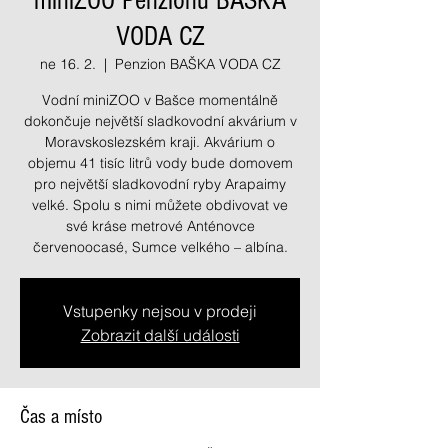
miniZOO Penzionu BAŠKA
VODA CZ
ne 16. 2.
  |  
Penzion BAŠKA VODA CZ
Vodní miniZOO v Bašce momentálně
dokončuje největší sladkovodní akvárium v
Moravskoslezském kraji. Akvárium o
objemu 41 tisíc litrů vody bude domovem
pro největší sladkovodní ryby Arapaimy
velké. Spolu s nimi můžete obdivovat ve
své kráse metrové Anténovce
červenoocasé, Sumce velkého – albína.
Vstupenky nejsou v prodeji
Zobrazit další události
Čas a místo