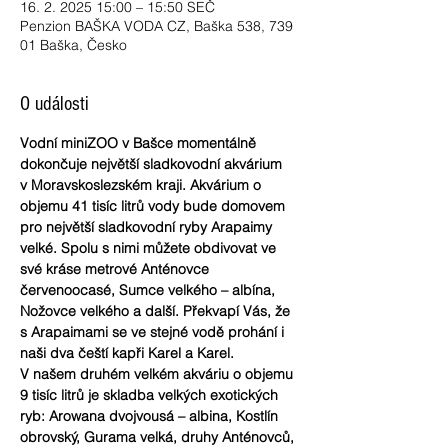
16. 2. 2025 15:00 – 15:50 SEČ
Penzion BAŠKA VODA CZ, Baška 538, 739
01 Baška, Česko
O události
Vodní miniZOO v Bašce momentálně 
dokončuje největší sladkovodní akvárium 
v Moravskoslezském kraji. Akvárium o 
objemu 41 tisíc litrů vody bude domovem 
pro největší sladkovodní ryby Arapaimy 
velké. Spolu s nimi můžete obdivovat ve 
své kráse metrové Anténovce 
červenoocasé, Sumce velkého – albína, 
Nožovce velkého a další. Překvapí Vás, že 
s Arapaimami se ve stejné vodě prohání i 
naši dva čeští kapři Karel a Karel.
V našem druhém velkém akváriu o objemu 
9 tisíc litrů je skladba velkých exotických 
ryb: Arowana dvojvousá – albina, Kostlín 
obrovský, Gurama velká, druhy Anténovců, 